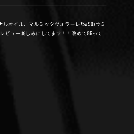
ルオイル、マルミッタヴォラーレ75w90s⇨ミ
☺️レビュー楽しみにしてます！！改めて86って