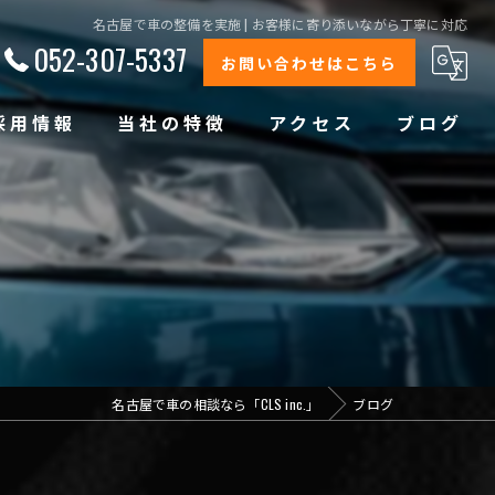
名古屋で車の整備を実施 | お客様に寄り添いながら丁寧に対応
052-307-5337
お問い合わせはこちら
採用情報
当社の特徴
アクセス
ブログ
修理
整備
オイル交換
コーティング
名古屋で車の相談なら「CLS inc.」
ブログ
オリジナルブランド