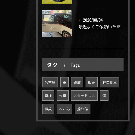
2026/08/04
最近よくご依頼いただく、弊社おすすめメニュー！
タグ
Tags
名古屋
車
買取
販売
軽自動車
車検
代車
スタッドレス
傷
事故
へこみ
擦り傷