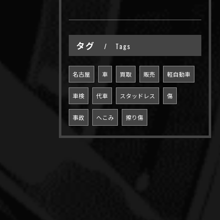
タグ
Tags
名古屋
車
買取
販売
軽自動車
車検
代車
スタッドレス
傷
事故
へこみ
擦り傷