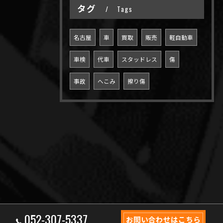
タグ
Tags
名古屋
車
買取
販売
軽自動車
車検
代車
スタッドレス
傷
事故
へこみ
擦り傷
052-307-5337
お問い合わせはこちら