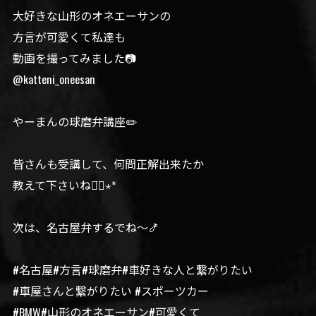
大好きな山形のオネエーサンの
方言が可愛くて私達も
動画を撮ってみました📷
@katteni_oneesan
やーまんの球磨弁講座✏️
皆さんも受講して、何問正解出来たか
教えて下さいね◡̈⃝︎⋆︎*
次は、名古屋弁するでね〜🍤
#名古屋#方言#球磨弁#車好きな人と繋がりたい
#車屋さんと繋がりたい #スポーツカー
#BMW#山形のオネエーサン#可愛くて