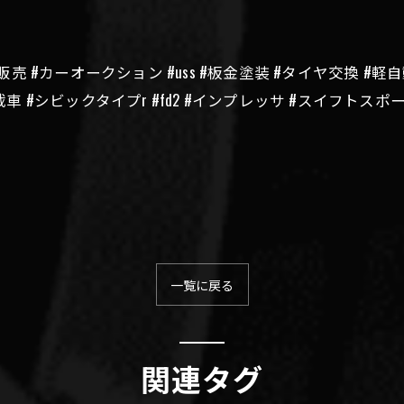
#販売 #カーオークション #uss #板金塗装 #タイヤ交換 #軽
載車 #シビックタイプr #fd2 #インプレッサ #スイフトスポ
一覧に戻る
関連タグ