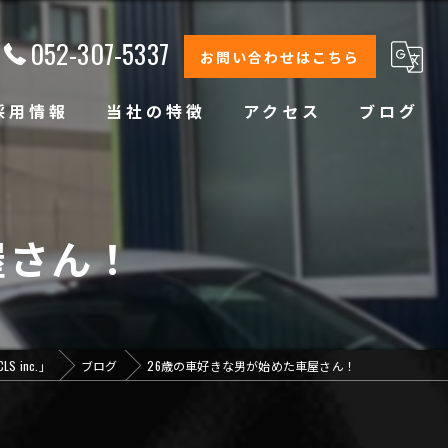
052-307-5337
お問い合わせはこちら
採用情報
当社の特徴
アクセス
ブログ
修理
整備
屋さん！
オイル交換
コーティング
 inc.」
ブログ
26歳の車好きな男が始めた車屋さん！
オリジナルブランド