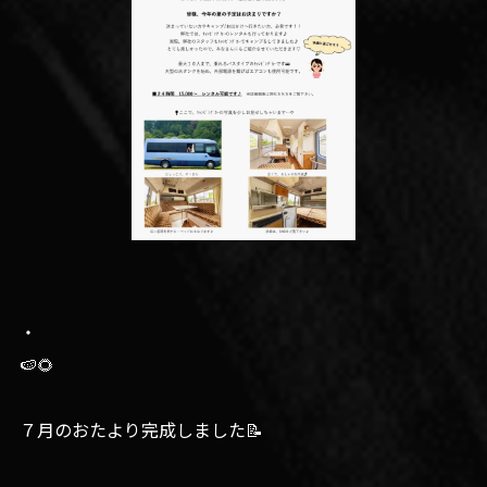
・
🍉🌻
７月のおたより完成しました📝