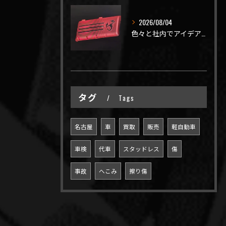
2026/08/04
色々と社内でアイデアを出しながら新製品開発を頑張ってますが、...
タグ
Tags
名古屋
車
買取
販売
軽自動車
車検
代車
スタッドレス
傷
事故
へこみ
擦り傷