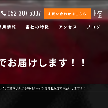
052-307-5337
お問い合わせはこちら
採用情報
当社の特徴
アクセス
ブログ
修理
整備
定でお届けします！！
オイル交換
コーティング
3Q自動車さんから特別クーポンを弊社限定でお届けします！！
オリジナルブランド