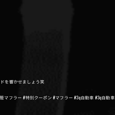
ウンドを響かせましょう笑
リ管マフラー #特別クーポン #マフラー #3q自動車 #3q自