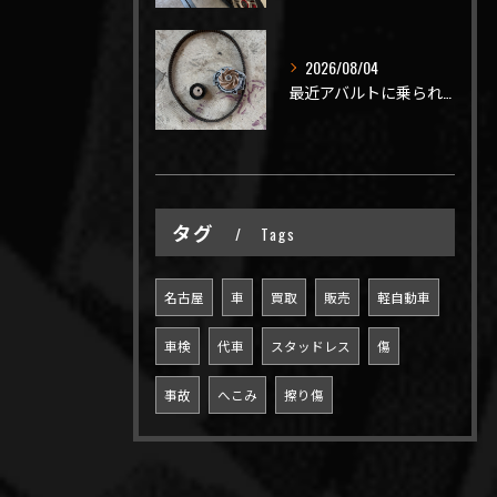
2026/08/04
最近アバルトに乗られてるお客様のご来店がありがたいことに大幅...
タグ
Tags
名古屋
車
買取
販売
軽自動車
車検
代車
スタッドレス
傷
事故
へこみ
擦り傷