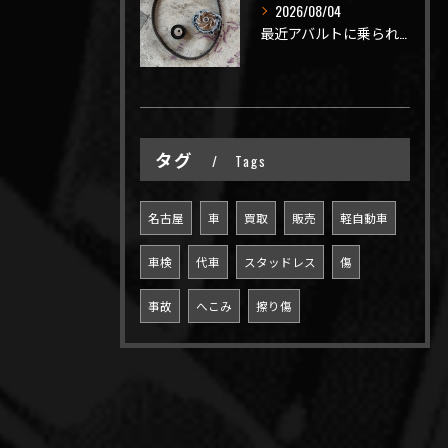
2026/08/04
最近アバルトに乗られてるお客様のご来店がありがたいことに大幅...
タグ
Tags
名古屋
車
買取
販売
軽自動車
車検
代車
スタッドレス
傷
事故
へこみ
擦り傷