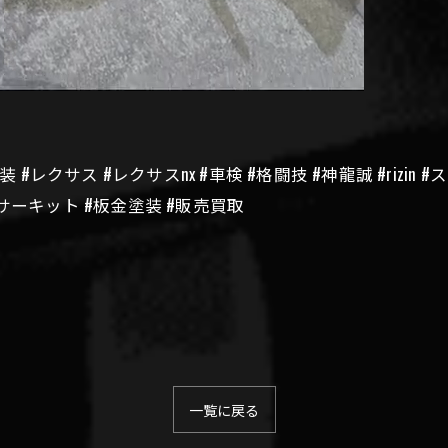
装 #レクサス #レクサスnx #車検 #格闘技 #神龍誠 #riz
サーキット #板金塗装 #販売買取
一覧に戻る