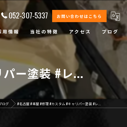
052-307-5337
お問い合わせはこちら
採用情報
当社の特徴
アクセス
ブログ
修理
整備
パー塗装 #レ...
オイル交換
コーティング
ブログ
#名古屋 #車屋 #修理 #カスタム #キャリパー塗装 #レ...
オリジナルブランド