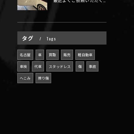
最近よくご依頼いただく、弊社おすすめメニュー！
タグ
Tags
名古屋
車
買取
販売
軽自動車
車検
代車
スタッドレス
傷
事故
へこみ
擦り傷