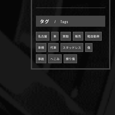
タグ
Tags
名古屋
車
買取
販売
軽自動車
車検
代車
スタッドレス
傷
事故
へこみ
擦り傷