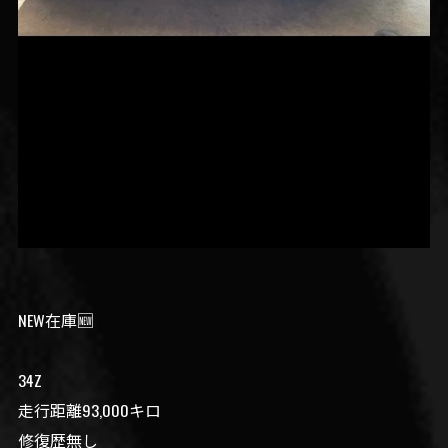
NEW在庫🆕
34Z
走行距離93,000キロ
修復歴無し