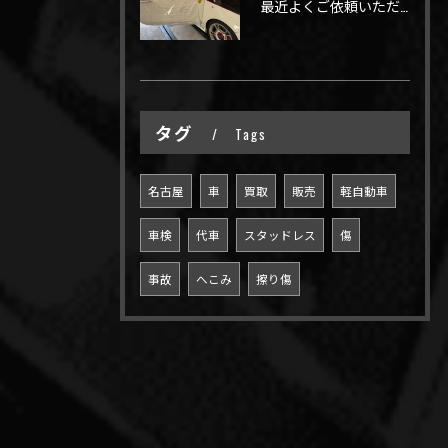
最近よくご依頼いただく、弊社おすすめメニュー！
タグ
Tags
名古屋
車
買取
販売
軽自動車
車検
代車
スタッドレス
傷
事故
へこみ
擦り傷