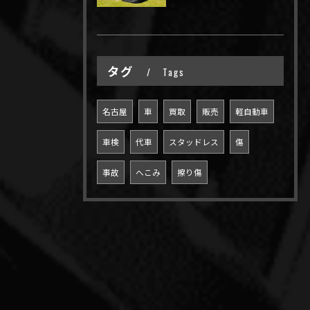
タグ
Tags
名古屋
車
買取
販売
軽自動車
車検
代車
スタッドレス
傷
事故
へこみ
擦り傷