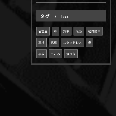
タグ
Tags
名古屋
車
買取
販売
軽自動車
車検
代車
スタッドレス
傷
事故
へこみ
擦り傷