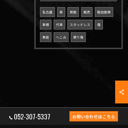
名古屋
車
買取
販売
軽自動車
車検
代車
スタッドレス
傷
事故
へこみ
擦り傷
052-307-5337
お問い合わせはこちら