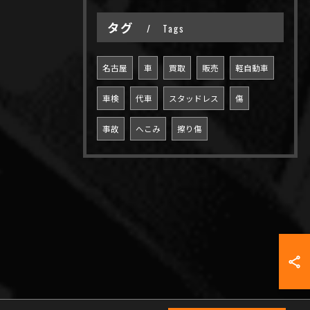
タグ
Tags
名古屋
車
買取
販売
軽自動車
車検
代車
スタッドレス
傷
事故
へこみ
擦り傷