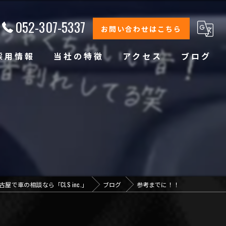
052-307-5337
お問い合わせはこちら
採用情報
当社の特徴
アクセス
ブログ
修理
整備
オイル交換
コーティング
古屋で車の相談なら「CLS inc.」
ブログ
参考までに！！
オリジナルブランド