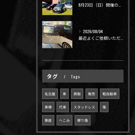
8月23日（日）開催のビーナスラインを走ろうの会 夏の陣
2026/08/04
最近よくご依頼いただく、弊社おすすめメニュー！
タグ
Tags
名古屋
車
買取
販売
軽自動車
車検
代車
スタッドレス
傷
事故
へこみ
擦り傷