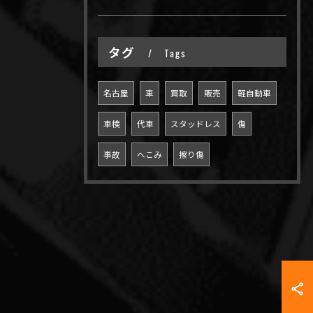
タグ
Tags
名古屋
車
買取
販売
軽自動車
車検
代車
スタッドレス
傷
事故
へこみ
擦り傷