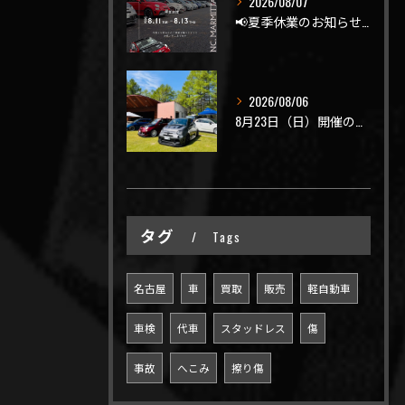
2026/08/07
📢夏季休業のお知らせ📢
2026/08/06
8月23日（日）開催のビーナスラインを走ろうの会 夏の陣
タグ
Tags
名古屋
車
買取
販売
軽自動車
車検
代車
スタッドレス
傷
事故
へこみ
擦り傷