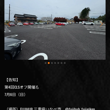
【告知】
第4回CLSオフ開催💪
7月6日（日）
（場所）FUJIHUB 三重県いなべ市 @fujihub_fujigiken