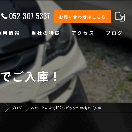
052-307-5337
お問い合わせはこちら
採用情報
当社の特徴
アクセス
ブログ
修理
整備
検でご入庫！
オイル交換
コーティング
」
ブログ
みたことのあるFD2シビックが車検でご入庫！
オリジナルブランド