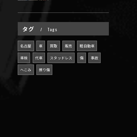
タグ
Tags
名古屋
車
買取
販売
軽自動車
車検
代車
スタッドレス
傷
事故
へこみ
擦り傷