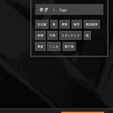
タグ
Tags
名古屋
車
買取
販売
軽自動車
車検
代車
スタッドレス
傷
事故
へこみ
擦り傷