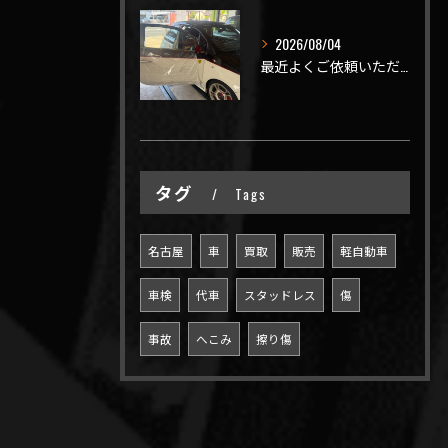
2026/08/04
最近よくご依頼いただく、弊社おすすめメニュー！
タグ
Tags
名古屋
車
買取
販売
軽自動車
車検
代車
スタッドレス
傷
事故
へこみ
擦り傷