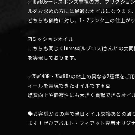
✅10w50s•••レスポンス重視の方、フリ
ルをお求めの方には最適なオイルになります
どちらも価格に対し、1・2ランク上の仕上が
☑️ミッションオイル
こちらも同じくLubross(ルブロス)さん
を実現しております。
✅75w140R・75w90sの粘土の異なる
ィールを実現できたオイルです👩‍💻
燃費向上や静寂性にも大きく貢献できるオイ
🗣お客様からの声で当日オイル交換あとの帰
ます！ぜひアバルト・フィアット専用オリジナル