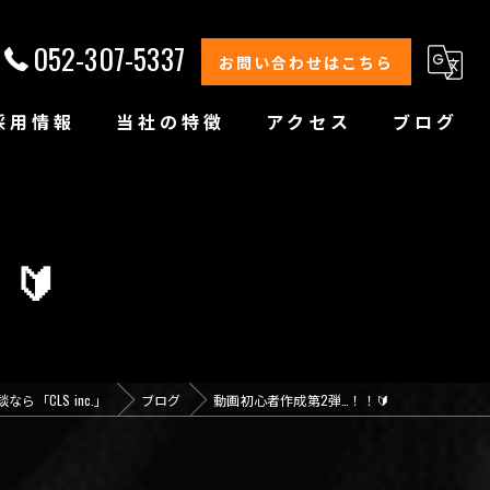
052-307-5337
お問い合わせはこちら
採用情報
当社の特徴
アクセス
ブログ
修理
整備
🔰
オイル交換
コーティング
ら「CLS inc.」
ブログ
動画初心者作成第2弾…！！🔰
オリジナルブランド