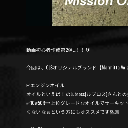
動画初心者作成第2弾…！！🔰
今回は、CLSオリジナルブランド【Marmitta V
☑️エンジンオイル
オイルといえば！のLubross(ルブロス)
✅10w50R•••上位グレードなオイルでサ
くないなぁという方にもオススメです💁🏼