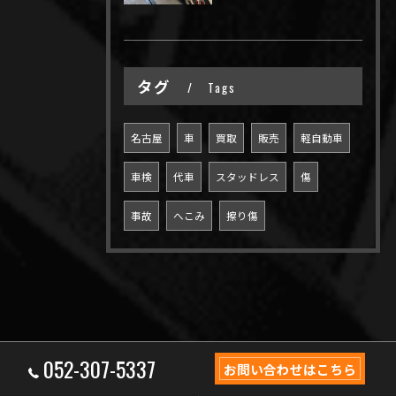
タグ
Tags
名古屋
車
買取
販売
軽自動車
車検
代車
スタッドレス
傷
事故
へこみ
擦り傷
052-307-5337
お問い合わせはこちら