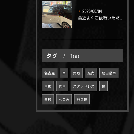
2026/08/04
最近よくご依頼いただく、弊社おすすめメニュー！
タグ
Tags
名古屋
車
買取
販売
軽自動車
車検
代車
スタッドレス
傷
事故
へこみ
擦り傷