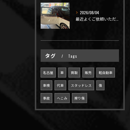
2026/08/04
最近よくご依頼いただく、弊社おすすめメニュー！
タグ
Tags
名古屋
車
買取
販売
軽自動車
車検
代車
スタッドレス
傷
事故
へこみ
擦り傷