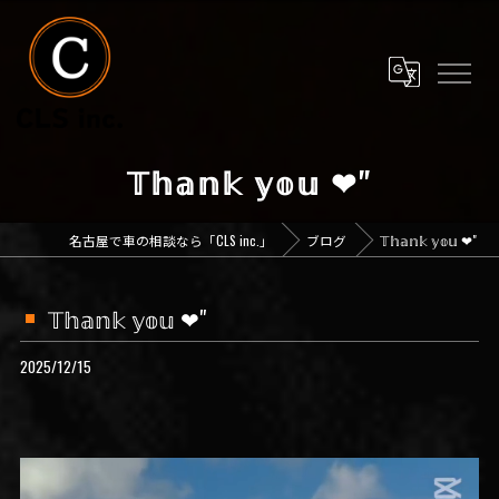
𝕋𝕙𝕒𝕟𝕜 𝕪𝕠𝕦 ❤︎"
名古屋で車の相談なら「CLS inc.」
ブログ
𝕋𝕙𝕒𝕟𝕜 𝕪𝕠𝕦 ❤︎"
𝕋𝕙𝕒𝕟𝕜 𝕪𝕠𝕦 ❤︎"
2025/12/15