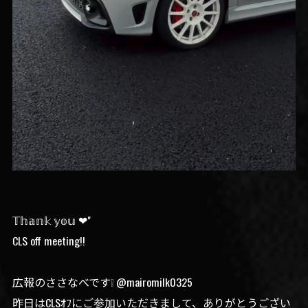
𝕋𝕙𝕒𝕟𝕜 𝕪𝕠𝕦 ❤︎"
CLS off meeting!!
広報のささなべです❕ @mairomilk0325
昨日はCLSｵﾌにご参加いただきまして、ありがとうござい