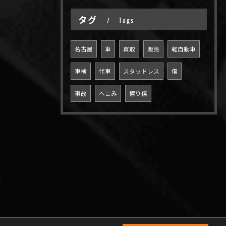
タグ
Tags
名古屋
車
買取
販売
軽自動車
車検
代車
スタッドレス
傷
事故
へこみ
擦り傷