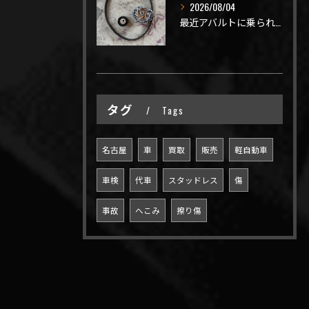
2026/08/04
最近アバルトに乗られてるお客様のご来店がありがたいことに大幅...
タグ
Tags
名古屋
車
買取
販売
軽自動車
車検
代車
スタッドレス
傷
事故
へこみ
擦り傷