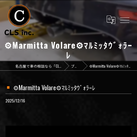
⚙️Marmitta Volare⚙️ﾏﾙﾐｯﾀｳﾞｫﾗｰ
ﾚ
名古屋で車の相談なら「CLS inc.」
ブログ
⚙️Marmitta Volare⚙️ﾏﾙﾐｯﾀｳﾞｫﾗｰﾚ
⚙️Marmitta Volare⚙️ﾏﾙﾐｯﾀｳﾞｫﾗｰﾚ
2025/12/16