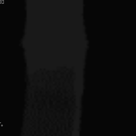
♀️
す。