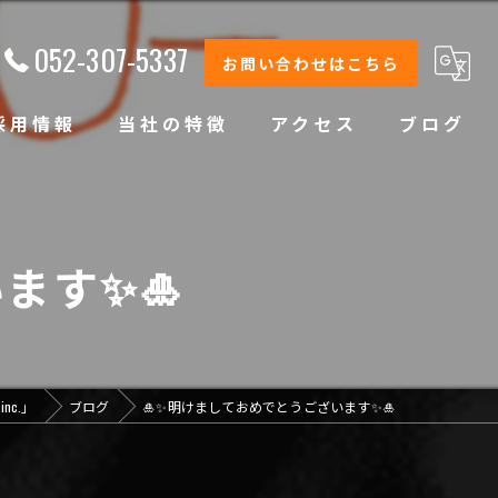
052-307-5337
お問い合わせはこちら
採用情報
当社の特徴
アクセス
ブログ
修理
整備
ます✨🎍
オイル交換
コーティング
nc.」
ブログ
🎍✨明けましておめでとうございます✨🎍
オリジナルブランド