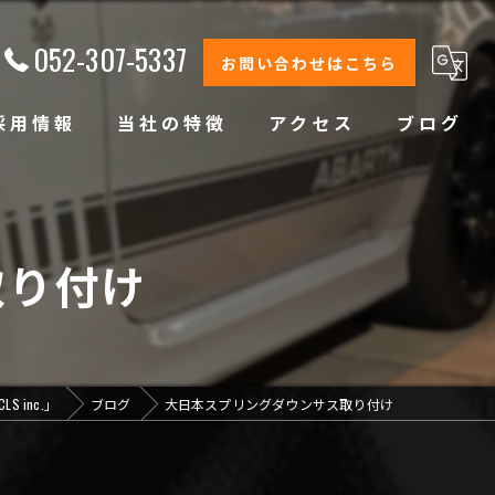
052-307-5337
お問い合わせはこちら
採用情報
当社の特徴
アクセス
ブログ
修理
整備
取り付け
オイル交換
コーティング
 inc.」
ブログ
大日本スプリングダウンサス取り付け
オリジナルブランド