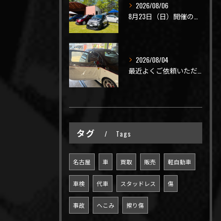
2026/08/06
8月23日（日）開催のビーナスラインを走ろうの会 夏の陣
2026/08/04
最近よくご依頼いただく、弊社おすすめメニュー！
タグ
Tags
名古屋
車
買取
販売
軽自動車
車検
代車
スタッドレス
傷
事故
へこみ
擦り傷