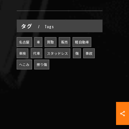
タグ
Tags
名古屋
車
買取
販売
軽自動車
車検
代車
スタッドレス
傷
事故
へこみ
擦り傷