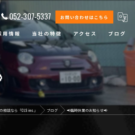
052-307-5337
お問い合わせはこちら
採用情報
当社の特徴
アクセス
ブログ
修理
整備

オイル交換
コーティング
相談なら「CLS inc.」
ブログ
📢臨時休業のお知らせ📢
オリジナルブランド