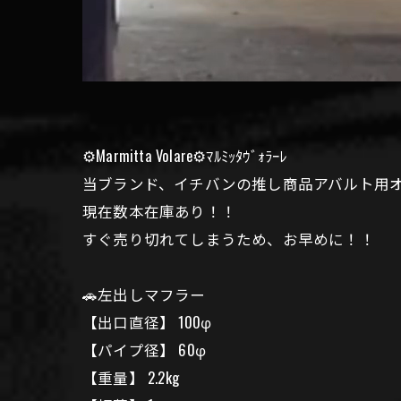
⚙️Marmitta Volare⚙️ﾏﾙﾐｯﾀｳﾞｫﾗｰﾚ
当ブランド、イチバンの推し商品アバルト用オ
現在数本在庫あり！！
すぐ売り切れてしまうため、お早めに！！
🚗左出しマフラー
【出口直径】 100φ
【パイプ径】 60φ
【重量】 2.2kg