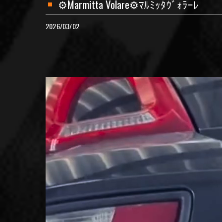
⚙️Marmitta Volare⚙️ﾏﾙﾐｯﾀｳﾞｫﾗｰﾚ
2026/03/02