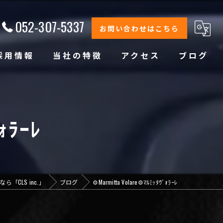
052-307-5337
お問い合わせはこちら
採用情報
当社の特徴
アクセス
ブログ
修理
整備
ﾞｫﾗｰﾚ
オイル交換
コーティング
「CLS inc.」
ブログ
⚙️Marmitta Volare⚙️ﾏﾙﾐｯﾀｳﾞｫﾗｰﾚ
オリジナルブランド