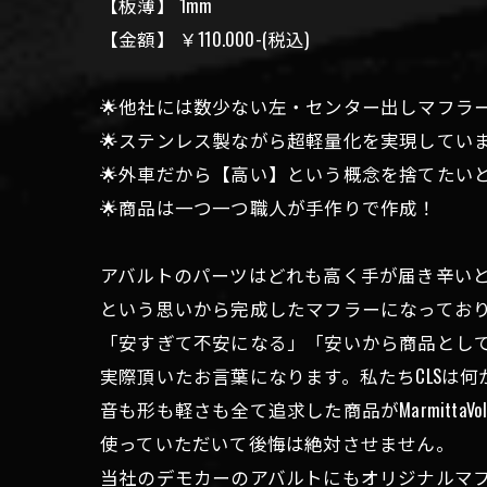
【板薄】 1mm
【金額】 ￥110.000-(税込)
🌟他社には数少ない左・センター出しマフラ
🌟ステンレス製ながら超軽量化を実現してい
🌟外車だから【高い】という概念を捨てたい
🌟商品は一つ一つ職人が手作りで作成！
アバルトのパーツはどれも高く手が届き辛い
という思いから完成したマフラーになってお
「安すぎて不安になる」「安いから商品として
実際頂いたお言葉になります。私たちCLSは
音も形も軽さも全て追求した商品がMarmittaV
使っていただいて後悔は絶対させません。
当社のデモカーのアバルトにもオリジナルマフラー