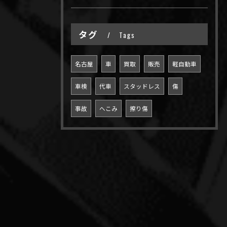
タグ
Tags
名古屋
車
買取
販売
軽自動車
車検
代車
スタッドレス
傷
事故
へこみ
擦り傷