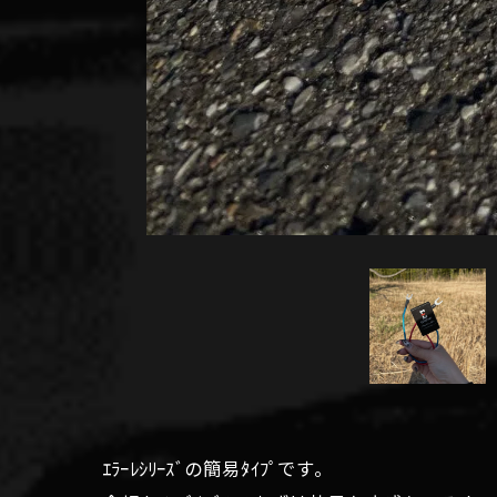
ｴﾗｰﾚｼﾘｰｽﾞの簡易ﾀｲﾌﾟです。