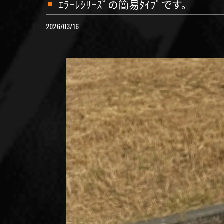
ｴﾗｰﾚｼﾘｰｽﾞの簡易ﾀｲﾌﾟです。
2026/03/16