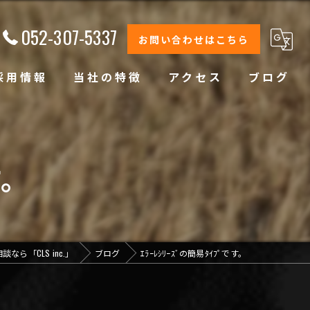
052-307-5337
お問い合わせはこちら
採用情報
当社の特徴
アクセス
ブログ
修理
整備
す。
オイル交換
コーティング
なら「CLS inc.」
ブログ
ｴﾗｰﾚｼﾘｰｽﾞの簡易ﾀｲﾌﾟです。
オリジナルブランド