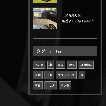
2026/08/04
最近よくご依頼いただく、弊社おすすめメニュー！
タグ
Tags
名古屋
車
買取
販売
軽自動車
車検
代車
スタッドレス
傷
事故
へこみ
擦り傷