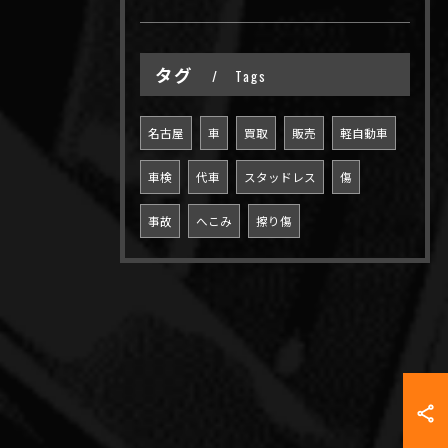
タグ
Tags
名古屋
車
買取
販売
軽自動車
車検
代車
スタッドレス
傷
事故
へこみ
擦り傷