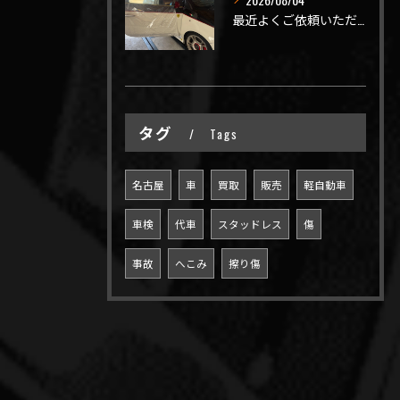
最近よくご依頼いただく、弊社おすすめメニュー！
タグ
Tags
名古屋
車
買取
販売
軽自動車
車検
代車
スタッドレス
傷
事故
へこみ
擦り傷