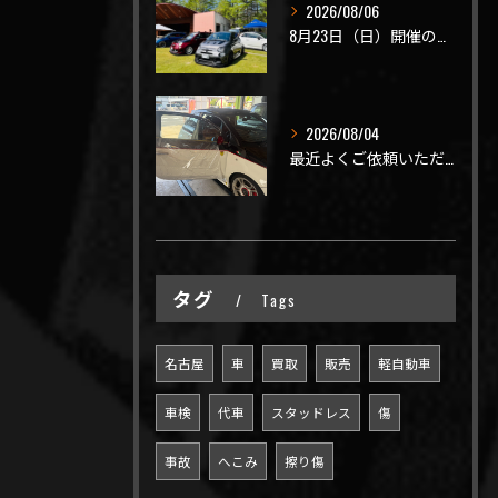
2026/08/06
8月23日（日）開催のビーナスラインを走ろうの会 夏の陣
2026/08/04
最近よくご依頼いただく、弊社おすすめメニュー！
タグ
Tags
名古屋
車
買取
販売
軽自動車
車検
代車
スタッドレス
傷
事故
へこみ
擦り傷