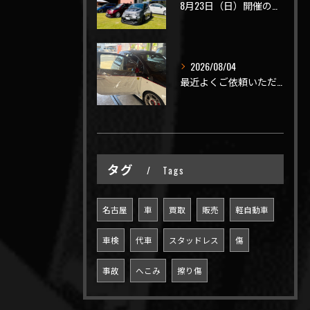
8月23日（日）開催のビーナスラインを走ろうの会 夏の陣
2026/08/04
最近よくご依頼いただく、弊社おすすめメニュー！
タグ
Tags
名古屋
車
買取
販売
軽自動車
車検
代車
スタッドレス
傷
事故
へこみ
擦り傷