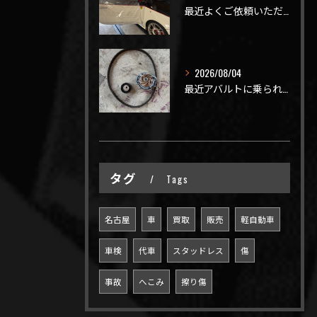
最近よくご依頼いただく、弊社おすすめメニュー！
2026/08/04
最近アバルトに乗られてるお客様のご来店がありがたいことに大幅...
タグ
Tags
名古屋
車
買取
販売
軽自動車
車検
代車
スタッドレス
傷
事故
へこみ
擦り傷