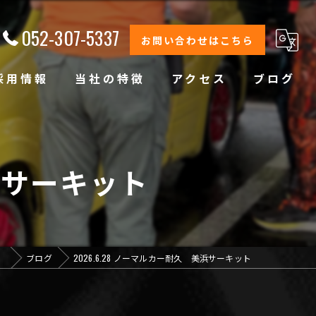
052-307-5337
お問い合わせはこちら
採用情報
当社の特徴
アクセス
ブログ
修理
整備
美浜サーキット
オイル交換
コーティング
」
ブログ
2026.6.28 ノーマルカー耐久 美浜サーキット
オリジナルブランド