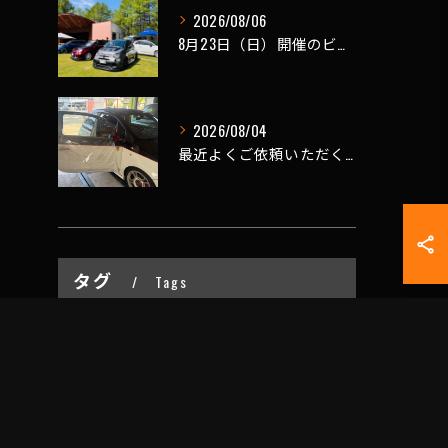
2026/08/06
8月23日（日）開催のビーナスラインを走ろうの会 夏の陣
2026/08/04
最近よくご依頼いただく、弊社おすすめメニュー！
タグ
Tags
お問い合わせはこちら
名古屋
車
買取
販売
軽自動車
車検
代車
スタッドレス
傷
事故
へこみ
擦り傷