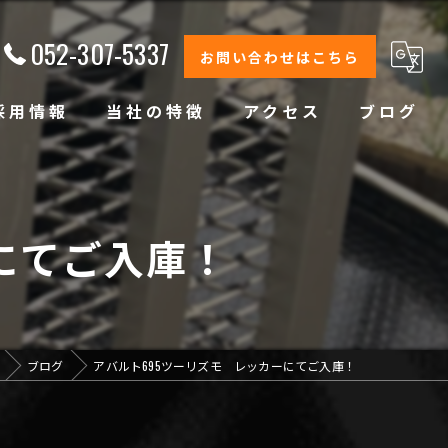
052-307-5337
お問い合わせはこちら
採用情報
当社の特徴
アクセス
ブログ
修理
整備
にてご入庫！
オイル交換
コーティング
ブログ
アバルト695ツーリズモ レッカーにてご入庫！
オリジナルブランド