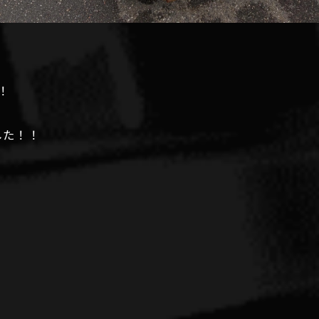
！
した！！