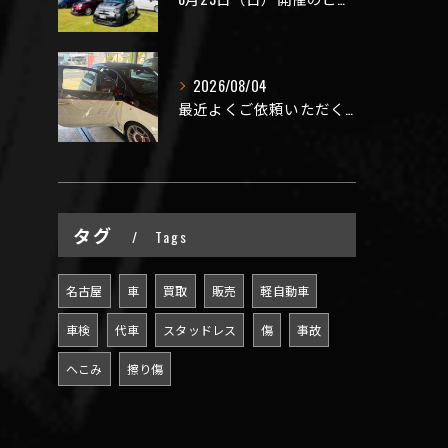
2026/08/04
最近よくご依頼いただく、弊社おすすめメニュー！
タグ
Tags
名古屋
車
買取
販売
軽自動車
車検
代車
スタッドレス
傷
事故
へこみ
擦り傷