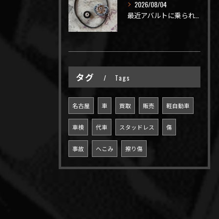
2026/08/04
最近アバルトに乗られてるお客様のご来店がありがたいことに大幅...
タグ
Tags
名古屋
車
買取
販売
軽自動車
車検
代車
スタッドレス
傷
事故
へこみ
擦り傷