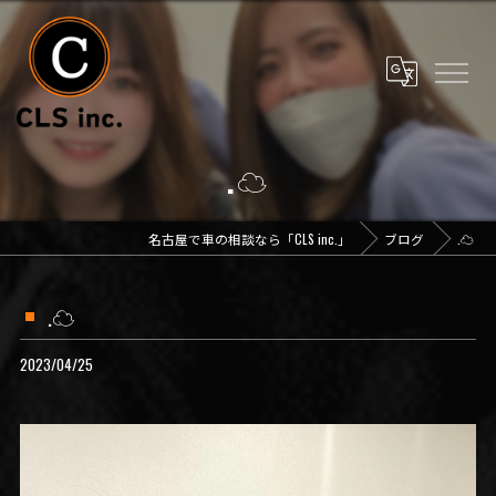
.☁️
名古屋で車の相談なら「CLS inc.」
ブログ
.☁️
.☁️
2023/04/25