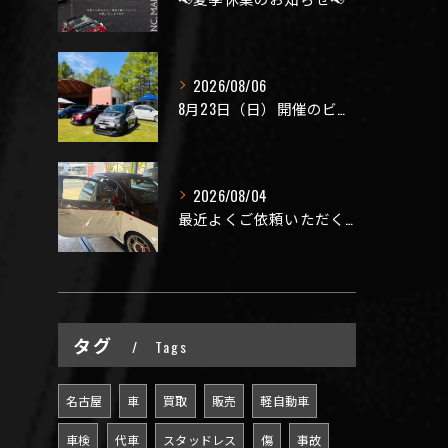
2026/08/06
8月23日（日）開催のビーナスラインを走ろうの会 夏の陣
2026/08/04
最近よくご依頼いただく、弊社おすすめメニュー！
タグ
Tags
名古屋
車
買取
販売
軽自動車
車検
代車
スタッドレス
傷
事故