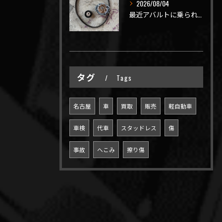
2026/08/04
最近アバルトに乗られてるお客様のご来店がありがたいことに大幅...
タグ
Tags
名古屋
車
買取
販売
軽自動車
車検
代車
スタッドレス
傷
事故
へこみ
擦り傷